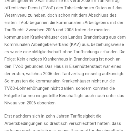
»Arbeitgebern«. Zwar schaffte es Verdi 2008 im Tarifvertrag
öffentlicher Dienst (TVöD) den Tabellenlohn im Osten auf das
Westniveau zu heben, doch schon mit dem Abschluss des
ersten TVöD begannen die kommunalen »Arbeitgeber« mit der
Tarifflucht. Zwischen 2006 und 2008 traten die meisten
kommunalen Krankenhäuser des Landes Brandenburg aus dem
Kommunalen Arbeitgeberverband (KAV) aus, beziehungsweise
es wurde eine »Mitgliedschaft ohne Tarifbindung« erfunden. Die
Folge: Kein einziges Krankenhaus in Brandenburg ist noch an
den TVöD gebunden. Das Haus in Eisenhüttenstadt war eines
der ersten, welches 2006 den Tarifvertrag einseitig aufkündigte.
So mussten die kommunalen Krankenhäuser nicht nur die
TVöD-Lohnerhöhungen nicht zahlen, sondern konnten die
Entgelte für neu eingestellte Beschäftigte auch noch unter das
Niveau von 2006 absenken.
Erst nachdem sich in zehn Jahren Tariflosigkeit die
Arbeitsbedingungen so drastisch verschlechtert hatten, dass
es kaum noch möglich war, neues Personal für die überalterte