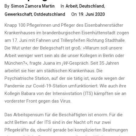
Categories
By
Simon Zamora Martin
In
Arbeit
,
Deutschland
,
Posted
Gewerkschaft
,
Ostdeutschland
On
19. Juni 2020
On
Knapp 100 Pflegerinnen und Pfleger des Eisenbahnerstädter
Krankenhauses im brandenburgischen Eisenhüttenstadt zogen
am 17. Juni mit Fahnen und Trillerpfeifen Richtung Stadthalle.
Die Wut unter der Belegschaft ist groß: »Warum soll unsere
Arbeit weniger wert sein als die unser Kollegen in Berlin oder
München?«, fragte Juana im
jW
-Gespräch. Seit 35 Jahren
arbeitet sie hier am städtischen Krankenhaus. Die
Psychiatrische Station, auf der sie tätig ist, wurde wegen der
Pandemie zur Covid-19-Station umfunktioniert. Wie auch ihre
Kollegin Babara von der Intensivstation (ITS) kämpften sie an
vorderster Front gegen das Virus.
Das Arbeitspensum für die Beschäftigten ist enorm. Für die
acht Betten auf der ITS sind in der Nacht oft nur zwei
Pflegekräfte da, obwohl gerade bei komplizierten Beatmungen