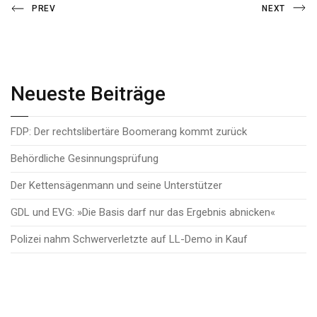
Beitragsnavigation
Previous
Next
PREV
NEXT
Post
Post
Neueste Beiträge
FDP: Der rechtslibertäre Boomerang kommt zurück
Behördliche Gesinnungsprüfung
Der Kettensägenmann und seine Unterstützer
GDL und EVG: »Die Basis darf nur das Ergebnis abnicken«
Polizei nahm Schwerverletzte auf LL-Demo in Kauf