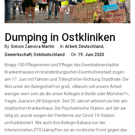
Dumping in Ostkliniken
Categories
By
Simon Zamora Martin
In
Arbeit
,
Deutschland
,
Posted
Gewerkschaft
,
Ostdeutschland
On
19. Juni 2020
On
Knapp 100 Pflegerinnen und Pfleger des Eisenbahnerstädter
Krankenhauses im brandenburgischen Eisenhüttenstadt zogen
am 17. Juni mit Fahnen und Trillerpfeifen Richtung Stadthalle. Die
Wut unter der Belegschaft ist groß: »Warum soll unsere Arbeit
weniger wert sein als die unser Kollegen in Berlin oder München?«,
fragte Juana im jW-Gespräch. Seit 35 Jahren arbeitet sie hier am
städtischen Krankenhaus. Die Psychiatrische Station, auf der sie
tätig ist, wurde wegen der Pandemie zur Covid-19-Station
umfunktioniert. Wie auch ihre Kollegin Babara von der
Intensivstation (ITS) kämpften sie an vorderster Front gegen das