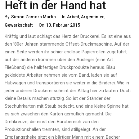
Heft in der Hand hat
Categories
By
Simon Zamora Martin
In
Arbeit
,
Argentinien
,
Posted
Gewerkschaft
On
10. Februar 2015
On
Kräftig und laut schlägt das Herz der Druckerei. Es ist eine aus
den ’80er Jahren stammende Offset-Druckmaschine. Auf der
einen Seite werden ihr schier endlose Papierrollen zugeführt,
auf der anderen kommen über den Ausleger (eine Art
Fließband) die halbfertigen Druckprodukte heraus. Blau
gekleidete Arbeiter nehmen sie vom Band, laden sie auf
Hubwagen und transportieren sie weiter in die Binderei. Wie in
jeder anderen Druckerei scheint der Alltag hier zu laufen. Doch
kleine Details machen stutzig. So ist der Ständer der
Stechuhrkarten mit Staub bedeckt, und eine kleine Spinne hat
es sich zwischen den Karten gemütlich gemacht. Die
Drehkreuze, die einst den Bürobereich von den
Produktionshallen trennten, sind stillgelegt. An der
Empfangstheke sitzt ein bärtiger Mann mit einem Becher