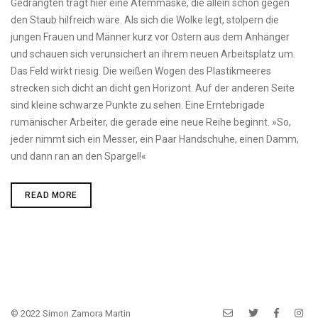
Gedrängten trägt hier eine Atemmaske, die allein schon gegen
den Staub hilfreich wäre. Als sich die Wolke legt, stolpern die
jungen Frauen und Männer kurz vor Ostern aus dem Anhänger
und schauen sich verunsichert an ihrem neuen Arbeitsplatz um.
Das Feld wirkt riesig. Die weißen Wogen des Plastikmeeres
strecken sich dicht an dicht gen Horizont. Auf der anderen Seite
sind kleine schwarze Punkte zu sehen. Eine Erntebrigade
rumänischer Arbeiter, die gerade eine neue Reihe beginnt. »So,
jeder nimmt sich ein Messer, ein Paar Handschuhe, einen Damm,
und dann ran an den Spargel!«
REPORTAGE:
READ MORE
DAS
»WEISSE G
OLD«
© 2022 Simon Zamora Martin