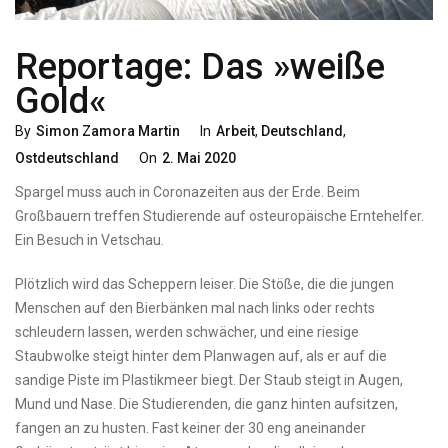
Reportage: Das »weiße
Gold«
Categories
By
Simon Zamora Martin
In
Arbeit
,
Deutschland
,
Posted
Ostdeutschland
On
2. Mai 2020
On
Spargel muss auch in Coronazeiten aus der Erde. Beim
Großbauern treffen Studierende auf osteuropäische Erntehelfer.
Ein Besuch in Vetschau.
Plötzlich wird das Scheppern leiser. Die Stöße, die die jungen
Menschen auf den Bierbänken mal nach links oder rechts
schleudern lassen, werden schwächer, und eine riesige
Staubwolke steigt hinter dem Planwagen auf, als er auf die
sandige Piste im Plastikmeer biegt. Der Staub steigt in Augen,
Mund und Nase. Die Studierenden, die ganz hinten aufsitzen,
fangen an zu husten. Fast keiner der 30 eng aneinander