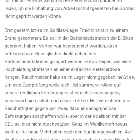
ist, mit der Berliner Senatorin Elke Breitenbach darüber zu
reden, ob die Einhaltung von Arbeitsschutzgesetzen bei Gorillas
nicht geprüft werden könne.
Erst gestern ist es im Gorillas-Lager Friedrichshain zu einem
Brand gekommen. Es soll in der Batterieladestation der E-Bikes
gebrannt haben. Vorher war beanstandet worden, dass
entflammbare Flüssigkeiten direkt neben den
Batterieladestationen gelagert werden. Fotos zeigen, wie viele
Hochleistungsbatterien an einer einfachen Verteilerdose
hängen. Rauchmelder habe es im Lager nicht gegeben, heißt es.
Um eine Überprüfung wolle sich Heil kümmern. »Aber auf
unsere restlichen Forderungen ist er nicht eingegangen«,
beschwert sich Jakob nach dem Treffen. Heil versicherte den
Beschäftigten gegenüber zwar, dass er sachgrundlose
Befristungen abschaffen wolle, aber in der Koalition mit der
CDU sei dies nicht durchsetzbar. Ganz im Wahlkampfmodus,
warb er für neue Mehrheiten nach den Bundestagswahlen. Auf
die Kritik der Beschäftigten, eine Probezeit von sechs Monaten