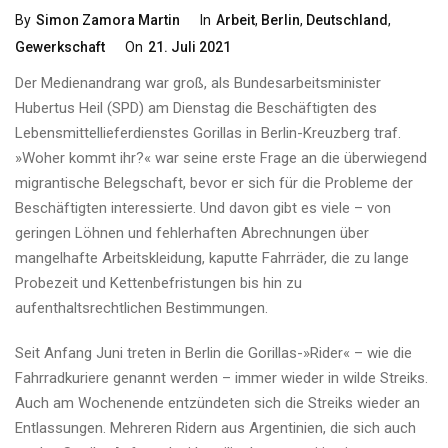
Categories
By
Simon Zamora Martin
In
Arbeit
,
Berlin
,
Deutschland
,
Posted
Gewerkschaft
On
21. Juli 2021
On
Der Medienandrang war groß, als Bundesarbeitsminister
Hubertus Heil (SPD) am Dienstag die Beschäftigten des
Lebensmittellieferdienstes Gorillas in Berlin-Kreuzberg traf.
»Woher kommt ihr?« war seine erste Frage an die überwiegend
migrantische Belegschaft, bevor er sich für die Probleme der
Beschäftigten interessierte. Und davon gibt es viele – von
geringen Löhnen und fehlerhaften Abrechnungen über
mangelhafte Arbeitskleidung, kaputte Fahrräder, die zu lange
Probezeit und Kettenbefristungen bis hin zu
aufenthaltsrechtlichen Bestimmungen.
Seit Anfang Juni treten in Berlin die Gorillas-»Rider« – wie die
Fahrradkuriere genannt werden – immer wieder in wilde Streiks.
Auch am Wochenende entzündeten sich die Streiks wieder an
Entlassungen. Mehreren Ridern aus Argentinien, die sich auch