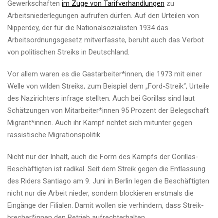
Gewerkschaften
im Zuge von Tarifverhandlungen
zu
Arbeitsniederlegungen aufrufen dürfen. Auf den Urteilen von
Nipperdey, der für die Nationalsozialisten 1934 das
Arbeitsordnungsgesetz mitverfasste, beruht auch das Verbot
von politischen Streiks in Deutschland.
Vor allem waren es die Gast­ar­bei­ter*in­nen, die 1973 mit einer
Welle von wilden Streiks, zum Beispiel dem „Ford-Streik“, Urteile
des Nazirichters infrage stellten. Auch bei Gorillas sind laut
Schätzungen von Mit­ar­bei­te­r*in­nen 95 Prozent der Belegschaft
Migrant*innen. Auch ihr Kampf richtet sich mitunter gegen
rassistische Migrationspolitik.
Nicht nur der Inhalt, auch die Form des Kampfs der Gorillas-
Beschäftigten ist radikal. Seit dem Streik gegen die Entlassung
des Riders Santiago am 9. Juni in Berlin legen die Beschäftigten
nicht nur die Arbeit nieder, sondern blockieren erstmals die
Eingänge der Filialen. Damit wollen sie verhindern, dass Streik­
bre­che­r*in­nen den Betrieb aufrechterhalten.