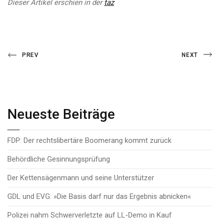
Dieser Artikel erschien in der
taz
Beitragsnavigation
Previous
Next
PREV
NEXT
Post
Post
Neueste Beiträge
FDP: Der rechtslibertäre Boomerang kommt zurück
Behördliche Gesinnungsprüfung
Der Kettensägenmann und seine Unterstützer
GDL und EVG: »Die Basis darf nur das Ergebnis abnicken«
Polizei nahm Schwerverletzte auf LL-Demo in Kauf