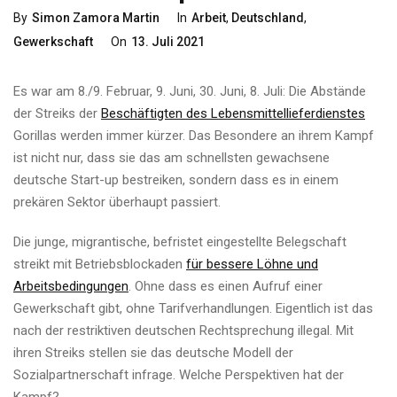
Categories
By
Simon Zamora Martin
In
Arbeit
,
Deutschland
,
Posted
Gewerkschaft
On
13. Juli 2021
On
Es war am 8./9. Februar, 9. Juni, 30. Juni, 8. Juli: Die Abstände
der Streiks der
Beschäftigten des Lebensmittellieferdienstes
Gorillas werden immer kürzer. Das Besondere an ihrem Kampf
ist nicht nur, dass sie das am schnellsten gewachsene
deutsche Start-up bestreiken, sondern dass es in einem
prekären Sektor überhaupt passiert.
Die junge, migrantische, befristet eingestellte Belegschaft
streikt mit Betriebsblockaden
für bessere Löhne und
Arbeitsbedingungen
. Ohne dass es einen Aufruf einer
Gewerkschaft gibt, ohne Tarifverhandlungen. Eigentlich ist das
nach der restriktiven deutschen Rechtsprechung illegal. Mit
ihren Streiks stellen sie das deutsche Modell der
Sozialpartnerschaft infrage. Welche Perspektiven hat der