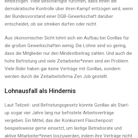
einbezogen. Viele Beschäftigte fürchten, dass ihnen die
demokratische Kontrolle über ihren Kampf entzogen wird, wenn
der Bundesvorstand einer DGB-Gewerkschaft darüber
entscheidet, ob sie streiken dürfen oder nicht.
Aus ökonomischer Sicht lohnt sich ein Aufbau bei Gorillas für
die großen Gewerkschaften wenig. Die Löhne sind so gering,
dass die Mitglieder nur den Mindestbeitrag zahlen. Und auch die
hohe Befristung und viele Zeit­ar­bei­te­r*in­nen sind ein Problem.
Viele Rider haben gar keine Verträge mit Gorillas, sondern
werden durch die Zeitarbeitsfirma Zen Job gestellt.
Lohnausfall als Hindernis
Laut Teilzeit- und Befristungsgesetz könnte Gorillas als Start-
up sogar vier Jahre lang nur befristete Arbeitsverträge
vergeben. Ein Mittel, das der Konkurrent Flaschenpost
beispielsweise gerne einsetzt, um lästige Betriebsräte und
aktive Mit­ar­bei­te­r*in­nen loszuwerden, indem ihre Verträge nicht