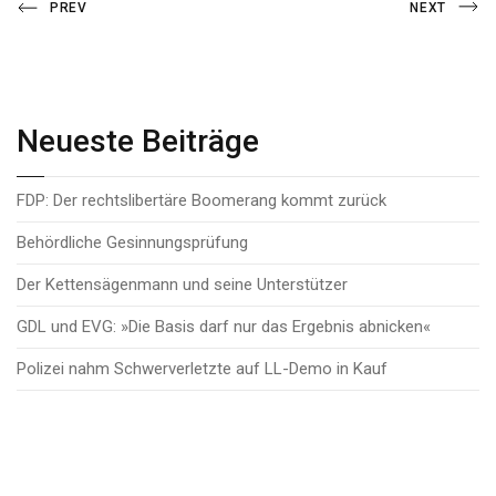
Beitragsnavigation
Previous
Next
PREV
NEXT
Post
Post
Neueste Beiträge
FDP: Der rechtslibertäre Boomerang kommt zurück
Behördliche Gesinnungsprüfung
Der Kettensägenmann und seine Unterstützer
GDL und EVG: »Die Basis darf nur das Ergebnis abnicken«
Polizei nahm Schwerverletzte auf LL-Demo in Kauf