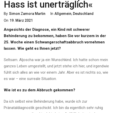
Hass ist unerträglich«
Categories
Posted
By
Simon Zamora Martin
In
Allgemein
,
Deutschland
On
On
19. März 2021
Angesichts der Diagnose, ein Kind mit schwerer
Behinderung zu bekommen, haben Sie vor kurzem in der
25. Woche einen Schwangerschaftsabbruch vornehmen
lassen.
Wie geht es Ihnen jetzt?
Seltsam. Aljoscha war ja ein Wunschkind. Ich hatte schon mein
ganzes Leben umgestellt, und jetzt stehe ich hier, und irgendwie
fühlt sich alles an wie vor einem Jahr. Aber es ist nichts so, wie
es war – eine surreale Situation.
Wie ist es zu dem Abbruch gekommen?
Da ich selbst eine Behinderung habe, wurde ich zur
Pränataldiagnostik geschickt. Ich bin da eigentlich sehr ruhig