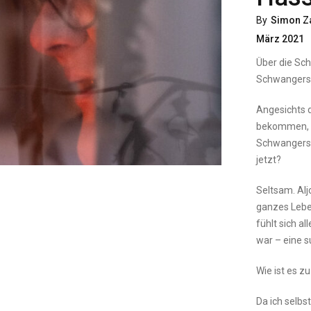
By
Simon Z
März 2021
Über die Sch
Schwangers
Angesichts d
bekommen, h
Schwangersc
jetzt?
Seltsam. Alj
ganzes Leben
fühlt sich al
war – eine s
Wie ist es 
Da ich selbs