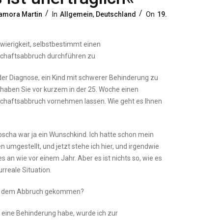
Categories
Posted
amora Martin
In
Allgemein
,
Deutschland
On
19.
On
wierigkeit, selbstbestimmt einen
chaftsabbruch durchführen zu
er Diagnose, ein Kind mit schwerer Behinderung zu
aben Sie vor kurzem in der 25. Woche einen
haftsabbruch vornehmen lassen. Wie geht es Ihnen
oscha war ja ein Wunschkind. Ich hatte schon mein
 umgestellt, und jetzt stehe ich hier, und irgendwie
les an wie vor einem Jahr. Aber es ist nichts so, wie es
urreale Situation.
zu dem Abbruch gekommen?
t eine Behinderung habe, wurde ich zur