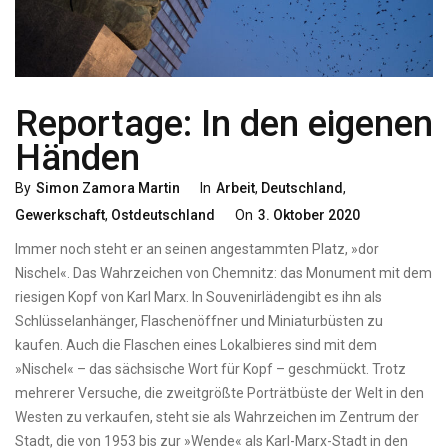
Reportage: In den eigenen
Händen
Categories
By
Simon Zamora Martin
In
Arbeit
,
Deutschland
,
Posted
Gewerkschaft
,
Ostdeutschland
On
3. Oktober 2020
On
Immer noch steht er an seinen angestammten Platz, »dor
Nischel«. Das Wahrzeichen von Chemnitz: das Monument mit dem
riesigen Kopf von Karl Marx. In Souvenirlädengibt es ihn als
Schlüsselanhänger, Flaschenöffner und Miniaturbüsten zu
kaufen. Auch die Flaschen eines Lokalbieres sind mit dem
»Nischel« – das sächsische Wort für Kopf – geschmückt. Trotz
mehrerer Versuche, die zweitgrößte Porträtbüste der Welt in den
Westen zu verkaufen, steht sie als Wahrzeichen im Zentrum der
Stadt, die von 1953 bis zur »Wende« als Karl-Marx-Stadt in den