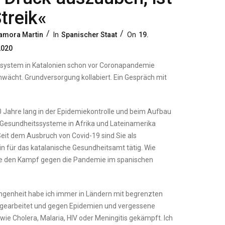
treik«
Categories
Posted
amora Martin
In
Spanischer Staat
On
19.
On
2020
system in Katalonien schon vor Coronapandemie
wächt. Grundversorgung kollabiert. Ein Gespräch mit
 Jahre lang in der Epidemiekontrolle und beim Aufbau
r Gesundheitssysteme in Afrika und Lateinamerika
Seit dem Ausbruch von Covid-19 sind Sie als
n für das katalanische Gesundheitsamt tätig. Wie
e den Kampf gegen die Pandemie im spanischen
angenheit habe ich immer in Ländern mit begrenzten
gearbeitet und gegen Epidemien und vergessene
wie Cholera, Malaria, HIV oder Meningitis gekämpft. Ich