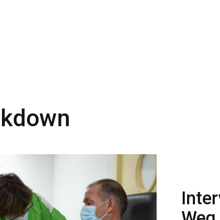
ckdown
Inter
Weg,