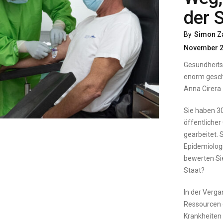
der S
By
Simon Z
November 
Gesundheits
enorm gesch
Anna Cirera
Sie haben 30
öffentliche
gearbeitet. 
Epidemiologi
bewerten Si
Staat?
In der Verg
Ressourcen 
Krankheiten 