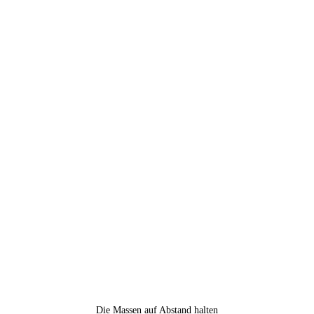
Die Massen auf Abstand halten